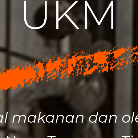
U
K
M
l makanan dan ol